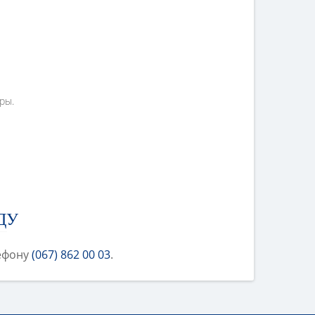
ры.
ДУ
лефону
(067) 862 00 03
.