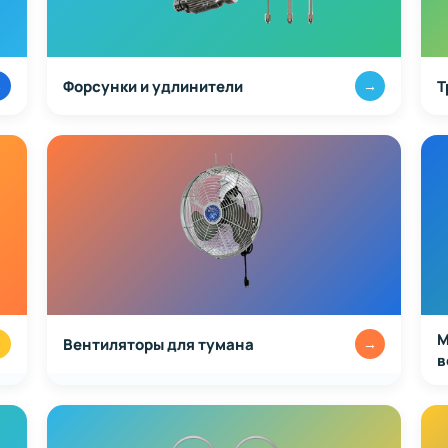
Форсунки и удлинители
Т
→
→
М
Вентиляторы для тумана
→
→
в