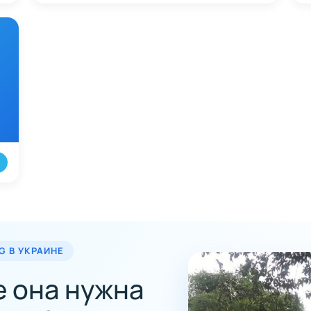
→
G В УКРАИНЕ
е она нужна