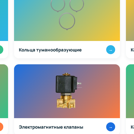
Кольца туманообразующие
К
→
→
Электромагнитные клапаны
К
→
→