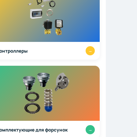
онтроллеры
→
омплектующие для форсунок
→