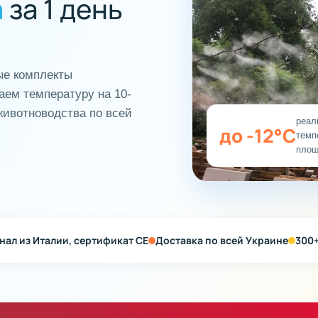
а
за 1 день
ые комплекты
аем температуру на 10-
животноводства по всей
реал
до -12°C
темп
площ
ал из Италии, сертификат CE
Доставка по всей Украине
300+