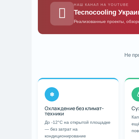
НАШ КАНАЛ НА YOUTUBE
Tecnocooling Украи
Реализованные проекты, обзор
Не пр
❄

Охлаждение без климат-
Су
техники
Кап
До -12°C на открытой площадке
ещё
— без затрат на
пов
кондиционирование