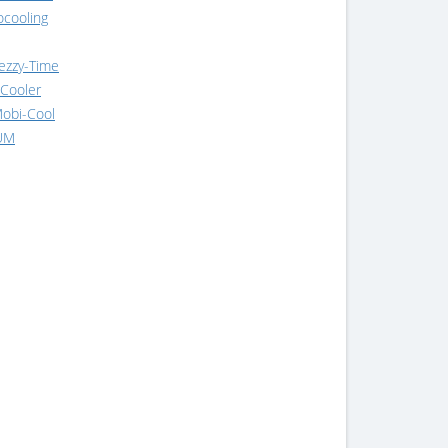
cooling
ezzy-Time
Cooler
obi-Cool
IUM