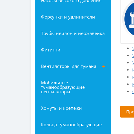
Насосы высокого давления
Форсунки и удлинители
Трубы нейлон и нержавейка
Фитинги
Вентиляторы для тумана
Мобильные
туманообразующие
вентиляторы
Хомуты и крепежи
Про
Кольца туманообразующие